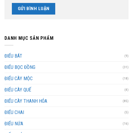
DANH MỤC SẢN PHẨM
ĐIẾU BÁT
(9)
ĐIẾU BỌC ĐỒNG
(31)
ĐIẾU CÀY MỘC
(18)
ĐIẾU CÀY QUẾ
(4)
ĐIẾU CÀY THANH HÓA
(85)
ĐIẾU CHAI
(5)
ĐIẾU NỨA
(16)