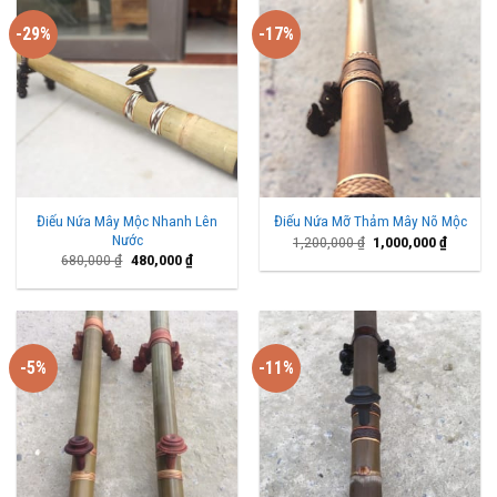
-29%
-17%
Điếu Nứa Mây Mộc Nhanh Lên
Điếu Nứa Mỡ Thảm Mây Nõ Mộc
Nước
Giá
Giá
1,200,000
₫
1,000,000
₫
gốc
hiện
Giá
Giá
680,000
₫
480,000
₫
là:
tại
gốc
hiện
1,200,000 ₫.
là:
là:
tại
1,000,00
680,000 ₫.
là:
480,000 ₫.
-5%
-11%