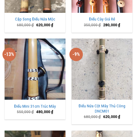
Cặp Song Điếu Nứa Mộc
Điếu Cày Giá Rẻ
Giá
Giá
Giá
Giá
680,000
₫
620,000
₫
350,000
₫
280,000
₫
gốc
hiện
gốc
hiện
là:
tại
là:
tại
680,000 ₫.
là:
350,000 ₫.
là:
620,000 ₫.
280,000 ₫
-13%
-9%
Điếu Nứa Cột Mây Thủ Công
Điếu Mini 31cm Trúc Mây
DNCM01
Giá
Giá
550,000
₫
480,000
₫
gốc
hiện
Giá
Giá
680,000
₫
620,000
₫
là:
tại
gốc
hiện
550,000 ₫.
là:
là:
tại
480,000 ₫.
680,000 ₫.
là:
620,000 ₫