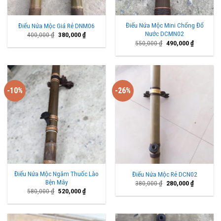
Điếu Nứa Mộc Mini Chống Đổ
Điếu Nứa Mộc Giá Rẻ DNM06
Nước DCMN02
Giá
Giá
400,000
₫
380,000
₫
gốc
hiện
Giá
Giá
550,000
₫
490,000
₫
là:
tại
gốc
hiện
400,000 ₫.
là:
là:
tại
380,000 ₫.
550,000 ₫.
là:
490,000 ₫
-10%
-26%
Điếu Nứa Mộc Ngâm Thuốc Lào
Điếu Nứa Mộc Rẻ DCN02
Bện Mây
Giá
Giá
380,000
₫
280,000
₫
gốc
hiện
Giá
Giá
580,000
₫
520,000
₫
là:
tại
gốc
hiện
380,000 ₫.
là:
là:
tại
280,000 ₫
580,000 ₫.
là:
520,000 ₫.