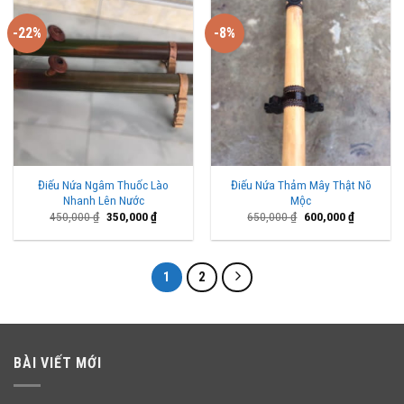
-22%
-8%
Điếu Nứa Ngâm Thuốc Lào
Điếu Nứa Thảm Mây Thật Nõ
Nhanh Lên Nước
Mộc
Giá
Giá
Giá
Giá
450,000
₫
350,000
₫
650,000
₫
600,000
₫
gốc
hiện
gốc
hiện
là:
tại
là:
tại
450,000 ₫.
là:
650,000 ₫.
là:
350,000 ₫.
600,000 ₫
1
2
BÀI VIẾT MỚI