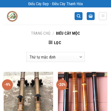
Bỏ
Điếu Cày Đẹp - Điều Cày Thanh Hóa
qua
nội
dung
TRANG CHỦ
/
ĐIẾU CÀY MỘC
LỌC
-9%
-20%