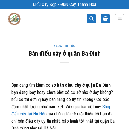
Bỏ
Điếu Cày Đẹp - Điều Cày Thanh Hóa
qua
nội
dung
BLOG TIN TỨC
Bán điếu cày ở quận Ba Đình
Bạn đang tìm kiếm cơ sở
bán điếu cày ở quận Ba Đình
,
bạn đang loay hoay chưa biết có cơ sở nào ở đây không?
nếu có thì đơn vị này bán hàng có uy tín không? Có bảo
đảm chất lượng như cam kết. Vậy qua bài viết này
Shop
điếu cày tại Hà Nội
của chúng tôi sẽ giới thiệu tới bạn địa
chỉ bán điếu cày uy tín nhất, bảo hành tốt nhất tại quận Ba
Đình cũng như tại Hà Nội