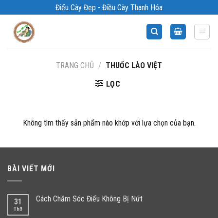
Bỏ
Điếu Cày Đẹp - Điều Cày Thanh Hóa
qua
nội
dung
TRANG CHỦ
/
THUỐC LÀO VIỆT
LỌC
Không tìm thấy sản phẩm nào khớp với lựa chọn của bạn.
BÀI VIẾT MỚI
Cách Chăm Sóc Điếu Không Bị Nứt
31
Th3