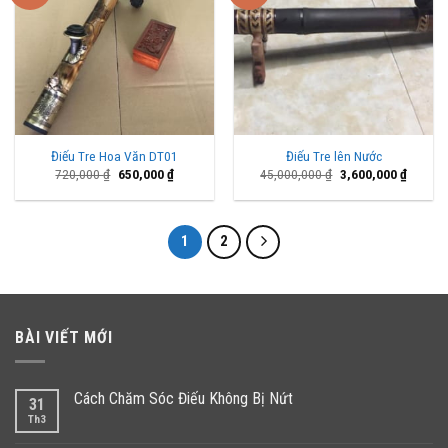
Điếu Tre Hoa Văn DT01
Điếu Tre lên Nước
Giá
Giá
Giá
Giá
720,000
₫
650,000
₫
45,000,000
₫
3,600,000
₫
gốc
hiện
gốc
hiện
là:
tại
là:
tại
720,000 ₫.
là:
45,000,000 ₫.
là:
650,000 ₫.
3,600,0
1
2
BÀI VIẾT MỚI
Cách Chăm Sóc Điếu Không Bị Nứt
31
Th3