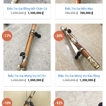
Điếu Tre Gai Đồng Nổi Chân Cá
Điếu Tre Gai Mộc Mạc
Giá
Giá
Giá
Giá
1,500,000
₫
1,300,000
₫
780,000
₫
700,000
₫
gốc
hiện
gốc
hiện
là:
tại
là:
tại
1,500,000 ₫.
là:
780,000 ₫.
là:
1,300,000 ₫.
700,000 ₫
-17%
-20%
Điếu Tre Gai Móng Voi DCT01
Điếu Tre Gai Móng Voi Râu Rồng
Giá
Giá
Giá
Giá
1,200,000
₫
1,000,000
₫
1,500,000
₫
1,200,000
₫
gốc
hiện
gốc
hiện
là:
tại
là:
tại
1,200,000 ₫.
là:
1,500,000 ₫.
là:
1,000,000 ₫.
1,200,00
-10%
-92%