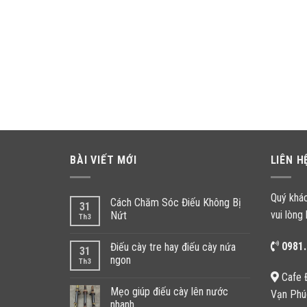
BÀI VIẾT MỚI
LIÊN H
Quý khá
Cách Chăm Sóc Điếu Không Bị
31
vui lòng 
Nứt
Th3
0981.
Điếu cày tre hay điếu cày nứa
31
ngon
Th3
Cafe 
Mẹo giúp điếu cày lên nước
Vạn Phú
nhanh