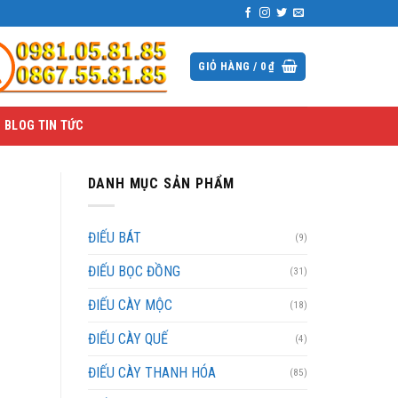
GIỎ HÀNG /
0
₫
BLOG TIN TỨC
DANH MỤC SẢN PHẨM
ĐIẾU BÁT
(9)
ĐIẾU BỌC ĐỒNG
(31)
ĐIẾU CÀY MỘC
(18)
ĐIẾU CÀY QUẾ
(4)
ĐIẾU CÀY THANH HÓA
(85)