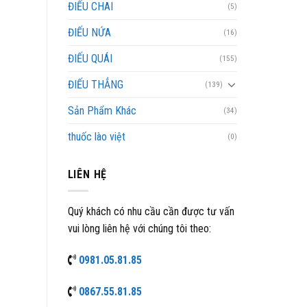
ĐIẾU CHAI
(5)
ĐIẾU NỨA
(16)
ĐIẾU QUÁI
(155)
ĐIẾU THẲNG
(139)
Sản Phẩm Khác
(34)
thuốc lào việt
(0)
LIÊN HỆ
Quý khách có nhu cầu cần được tư vấn
vui lòng liên hệ với chúng tôi theo:
0981.05.81.85
0867.55.81.85