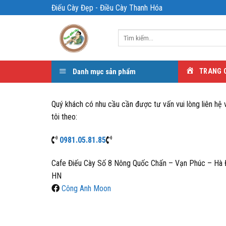
Bỏ
Điếu Cày Đẹp - Điều Cày Thanh Hóa
qua
nội
Tìm
dung
kiếm:
Danh mục sản phẩm
TRANG 
Quý khách có nhu cầu cần được tư vấn vui lòng liên hệ 
tôi theo:
0981.05.81.85
Cafe Điếu Cày Số 8 Nông Quốc Chấn – Vạn Phúc – Hà
HN
Công Anh Moon