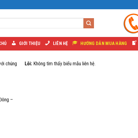
CHỦ
GIỚI THIỆU
LIÊN HỆ
HƯỚNG DẪN MUA HÀNG
với chúng
Lỗi:
Không tìm thấy biểu mẫu liên hệ.
 Đông –