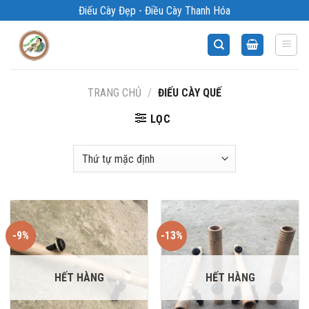
Bỏ
Điếu Cày Đẹp - Điều Cày Thanh Hóa
qua
nội
dung
TRANG CHỦ
/
ĐIẾU CÀY QUẾ
LỌC
-9%
-13%
HẾT HÀNG
HẾT HÀNG