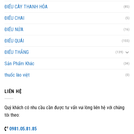
ĐIẾU CÀY THANH HÓA
(85)
ĐIẾU CHAI
(5)
ĐIẾU NỨA
(16)
ĐIẾU QUÁI
(155)
ĐIẾU THẲNG
(139)
Sản Phẩm Khác
(34)
thuốc lào việt
(0)
LIÊN HỆ
Quý khách có nhu cầu cần được tư vấn vui lòng liên hệ với chúng
tôi theo:
0981.05.81.85