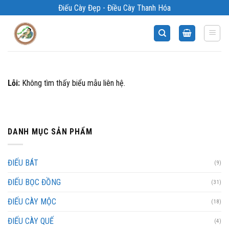
Bỏ
Điếu Cày Đẹp - Điều Cày Thanh Hóa
qua
nội
dung
Lỗi:
Không tìm thấy biểu mẫu liên hệ.
DANH MỤC SẢN PHẨM
ĐIẾU BÁT
(9)
ĐIẾU BỌC ĐỒNG
(31)
ĐIẾU CÀY MỘC
(18)
ĐIẾU CÀY QUẾ
(4)