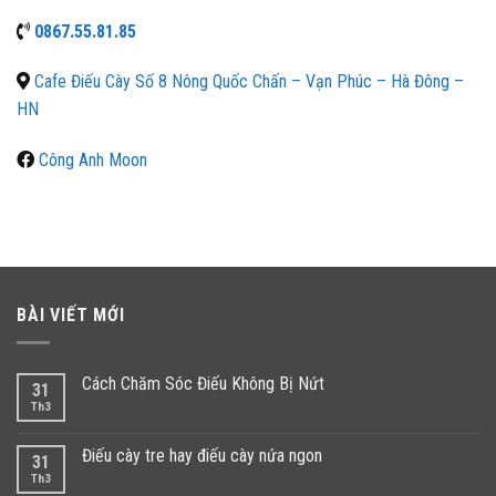
0867.55.81.85
Cafe Điếu Cày Số 8 Nông Quốc Chấn – Vạn Phúc – Hà Đông –
HN
Công Anh Moon
BÀI VIẾT MỚI
Cách Chăm Sóc Điếu Không Bị Nứt
31
Th3
Điếu cày tre hay điếu cày nứa ngon
31
Th3