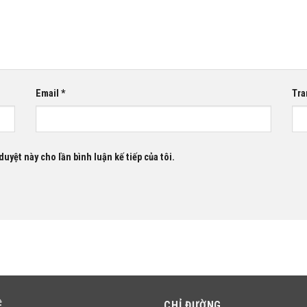
Email
*
Tra
duyệt này cho lần bình luận kế tiếp của tôi.
Ệ
CHỈ ĐƯỜNG