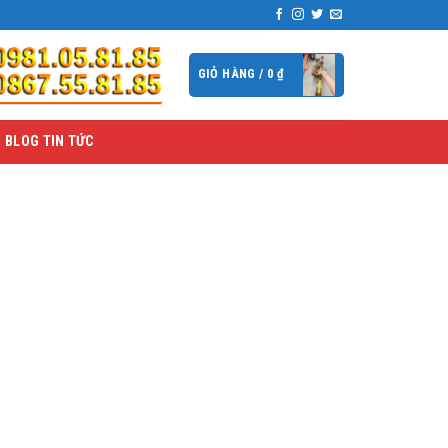
GIỎ HÀNG /
0
₫
BLOG TIN TỨC