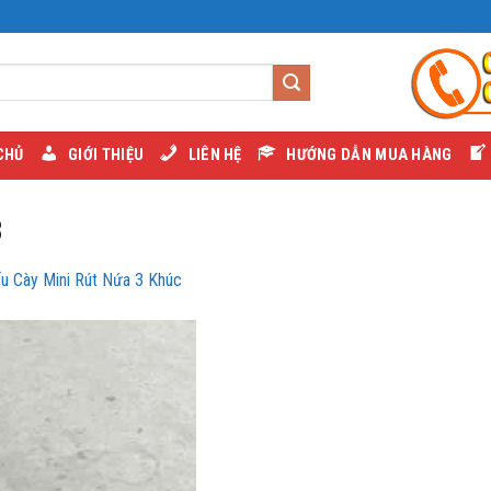
CHỦ
GIỚI THIỆU
LIÊN HỆ
HƯỚNG DẪN MUA HÀNG
3
ếu Cày Mini Rút Nứa 3 Khúc