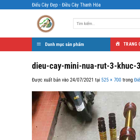
Bỏ
Điếu Cày Đẹp - Điều Cày Thanh Hóa
qua
nội
Tìm
dung
kiếm:
Danh mục sản phẩm
TRANG 
dieu-cay-mini-nua-rut-3-khuc-
Được xuất bản vào
24/07/2021
tại
525 × 700
trong
Đi