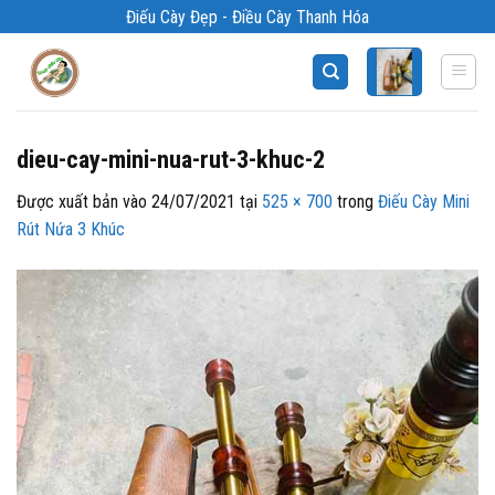
Bỏ
Điếu Cày Đẹp - Điều Cày Thanh Hóa
qua
nội
dung
dieu-cay-mini-nua-rut-3-khuc-2
Được xuất bản vào
24/07/2021
tại
525 × 700
trong
Điếu Cày Mini
Rút Nứa 3 Khúc