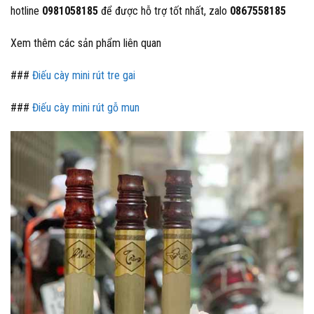
hotline
0981058185
để được hỗ trợ tốt nhất, zalo
0867558185
Xem thêm các sản phẩm liên quan
###
Điếu cày mini rút tre gai
###
Điếu cày mini rút gỗ mun