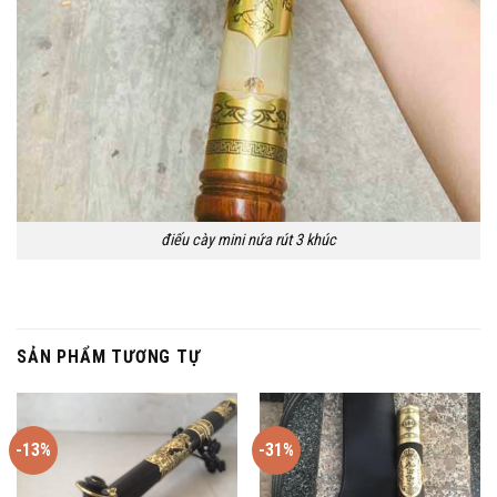
điếu cày mini nứa rút 3 khúc
SẢN PHẨM TƯƠNG TỰ
-13%
-31%