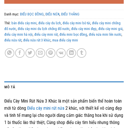
1,650,000 ₫.
Danh mục:
ĐIẾU BỌC ĐỒNG
,
ĐIẾU NỨA
,
ĐIẾU THẲNG
Thẻ:
bán điếu cày mini
,
điếu cày du lịch
,
điếu cày mini bỏ túi
,
điếu cày mini chống
đổ nước
,
điếu cày mini du lịch chống đổ nước
,
điếu cày mini đẹp
,
điếu cày mini giá
,
điếu cày mini hà nội
,
điếu cày mini rút
,
điếu mini bọc đồng
,
điếu nứa mini lên nước
,
điếu nứa rút
,
điếu nứa rút 3 khúc
,
mua điếu cày mini
MÔ TẢ
Điếu Cày Mini Rút Nứa 3 Khúc là một sản phẩm biến thể hoàn toàn
mới từ dòng
Điếu cày mini rút nứa
2 khúc, với thiết kế vô cùng đẹp
và tinh tế mang lại cho người dùng cảm giác thăng hoa khi sử dụng
1 bi thuốc lào thứ thiệt, Cùng shop điếu cày tìm hiểu nhưng thông