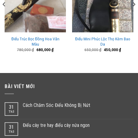
Điếu Trúc Bọc Đồng Hoa Văn
Điếu Mini Phúc Lộc Thọ Kèm Bao
Màu
Da
Giá
Giá
Giá
Giá
780,000
₫
680,000
₫
650,000
₫
450,000
₫
gốc
hiện
gốc
hiện
là:
tại
là:
tại
780,000 ₫.
là:
650,000 ₫.
là:
000 ₫.
680,000 ₫.
450,000 ₫
BÀI VIẾT MỚI
Cách Chăm Sóc Điếu Không Bị Nứt
31
Th3
Điếu cày tre hay điếu cày nứa ngon
31
Th3