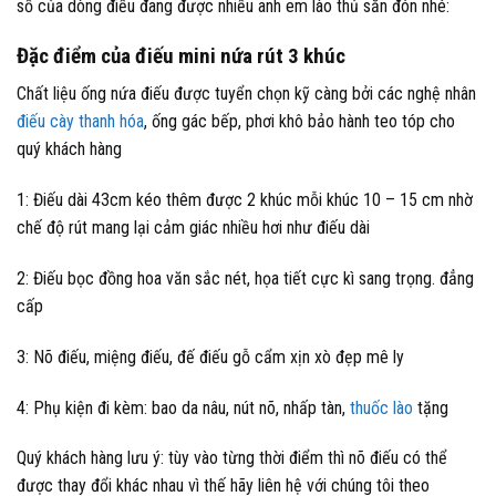
số của dòng điếu đang được nhiều anh em lào thủ săn đón nhé:
Đặc điểm của điếu mini nứa rút 3 khúc
Chất liệu ống nứa điếu được tuyển chọn kỹ càng bởi các nghệ nhân
điếu cày thanh hóa
, ống gác bếp, phơi khô bảo hành teo tóp cho
quý khách hàng
1: Điếu dài 43cm kéo thêm được 2 khúc mỗi khúc 10 – 15 cm nhờ
chế độ rút mang lại cảm giác nhiều hơi như điếu dài
2: Điếu bọc đồng hoa văn sắc nét, họa tiết cực kì sang trọng. đẳng
cấp
3: Nõ điếu, miệng điếu, đế điếu gỗ cẩm xịn xò đẹp mê ly
4: Phụ kiện đi kèm: bao da nâu, nút nõ, nhấp tàn,
thuốc lào
tặng
Quý khách hàng lưu ý: tùy vào từng thời điểm thì nõ điếu có thể
được thay đổi khác nhau vì thế hãy liên hệ với chúng tôi theo