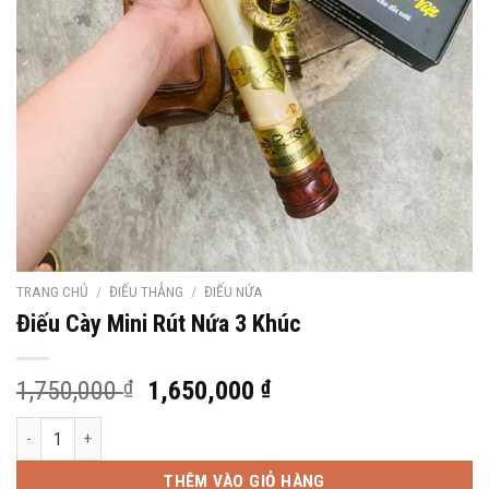
TRANG CHỦ
/
ĐIẾU THẲNG
/
ĐIẾU NỨA
Điếu Cày Mini Rút Nứa 3 Khúc
Giá
Giá
1,750,000
₫
1,650,000
₫
gốc
hiện
Điếu Cày Mini Rút Nứa 3 Khúc số lượng
là:
tại
1,750,000 ₫.
là:
THÊM VÀO GIỎ HÀNG