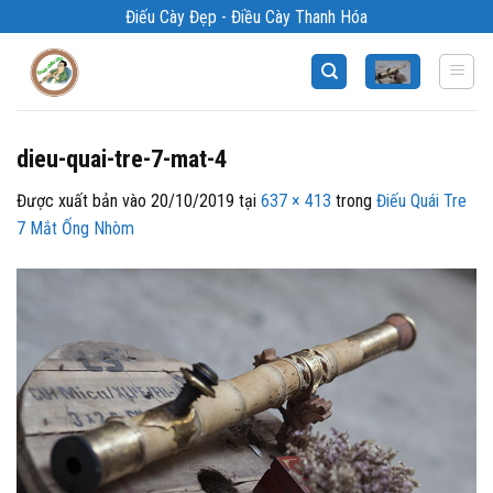
Bỏ
Điếu Cày Đẹp - Điều Cày Thanh Hóa
qua
nội
dung
dieu-quai-tre-7-mat-4
Được xuất bản vào
20/10/2019
tại
637 × 413
trong
Điếu Quái Tre
7 Mắt Ống Nhòm