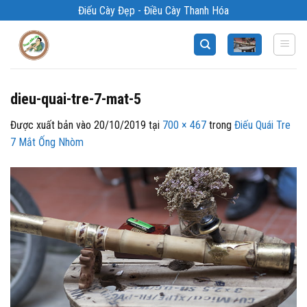
Bỏ
Điếu Cày Đẹp - Điều Cày Thanh Hóa
qua
nội
dung
dieu-quai-tre-7-mat-5
Được xuất bản vào
20/10/2019
tại
700 × 467
trong
Điếu Quái Tre
7 Mắt Ống Nhòm