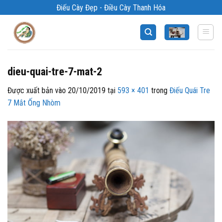
Bỏ
Điếu Cày Đẹp - Điều Cày Thanh Hóa
qua
nội
dung
dieu-quai-tre-7-mat-2
Được xuất bản vào
20/10/2019
tại
593 × 401
trong
Điếu Quái Tre
7 Mắt Ống Nhòm