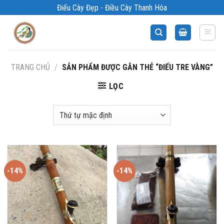
Bỏ
Điếu Cày Đẹp - Điều Cày Thanh Hóa
qua
nội
dung
TRANG CHỦ
/
SẢN PHẨM ĐƯỢC GẮN THẺ “ĐIẾU TRE VÀNG”
LỌC
-14%
-14%