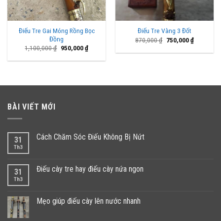
Điếu Tre Gai Móng Rồng Bọc
Điếu Tre Vàng 3 Đốt
Đồng
Giá
Giá
870,000
₫
750,000
₫
gốc
hiện
Giá
Giá
1,100,000
₫
950,000
₫
là:
tại
gốc
hiện
870,000 ₫.
là:
là:
tại
750,000 ₫
1,100,000 ₫.
là:
950,000 ₫.
BÀI VIẾT MỚI
Cách Chăm Sóc Điếu Không Bị Nứt
31
Th3
Điếu cày tre hay điếu cày nứa ngon
31
Th3
Mẹo giúp điếu cày lên nước nhanh