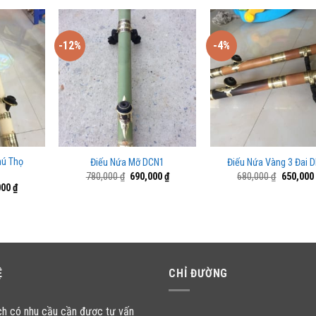
-12%
-4%
hú Thọ
Điếu Nứa Mỡ DCN1
Điếu Nứa Vàng 3 Đai 
Giá
Giá
Giá
780,000
₫
690,000
₫
680,000
₫
650,000
gốc
hiện
gốc
Giá
000
₫
là:
tại
là:
hiện
780,000 ₫.
là:
680,000 
tại
690,000 ₫.
00 ₫.
là:
780,000 ₫.
Ệ
CHỈ ĐƯỜNG
ch có nhu cầu cần được tư vấn