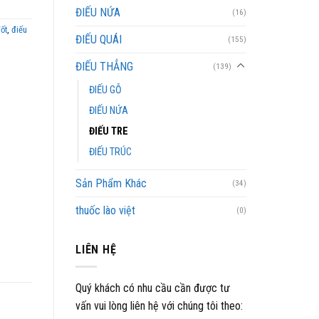
ĐIẾU NỨA
(16)
ốt
,
điếu
ĐIẾU QUÁI
(155)
ĐIẾU THẲNG
(139)
ĐIẾU GỖ
ĐIẾU NỨA
ĐIẾU TRE
ĐIẾU TRÚC
Sản Phẩm Khác
(34)
thuốc lào việt
(0)
LIÊN HỆ
Quý khách có nhu cầu cần được tư
vấn vui lòng liên hệ với chúng tôi theo: