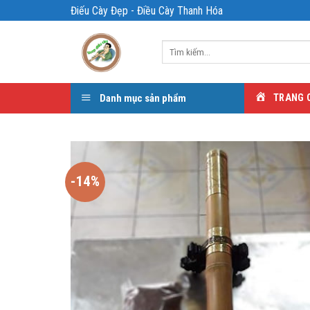
Bỏ
Điếu Cày Đẹp - Điều Cày Thanh Hóa
qua
nội
Tìm
dung
kiếm:
Danh mục sản phẩm
TRANG 
-14%