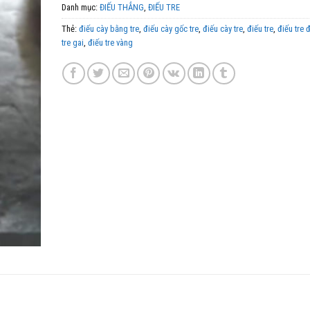
Danh mục:
ĐIẾU THẲNG
,
ĐIẾU TRE
Thẻ:
điếu cày bằng tre
,
điếu cày gốc tre
,
điếu cày tre
,
điếu tre
,
điếu tre đ
tre gai
,
điếu tre vàng