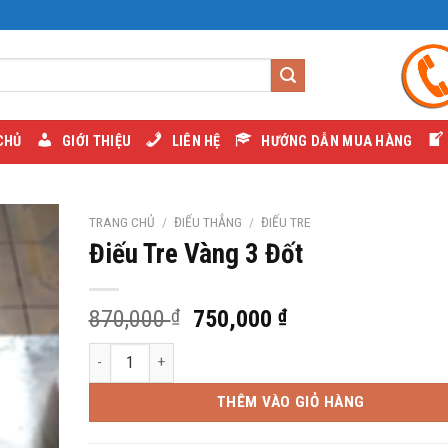
CHỦ
GIỚI THIỆU
LIÊN HỆ
HƯỚNG DẪN MUA HÀNG
TRANG CHỦ
/
ĐIẾU THẲNG
/
ĐIẾU TRE
Điếu Tre Vàng 3 Đốt
Giá
Giá
870,000
₫
750,000
₫
gốc
hiện
Điếu Tre Vàng 3 Đốt số lượng
là:
tại
870,000 ₫.
là:
THÊM VÀO GIỎ HÀNG
750,000 ₫.