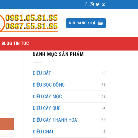
GIỎ HÀNG /
0
₫
BLOG TIN TỨC
DANH MỤC SẢN PHẨM
ĐIẾU BÁT
(9)
ĐIẾU BỌC ĐỒNG
(31)
ĐIẾU CÀY MỘC
(18)
ĐIẾU CÀY QUẾ
(4)
ĐIẾU CÀY THANH HÓA
(85)
ĐIẾU CHAI
(5)