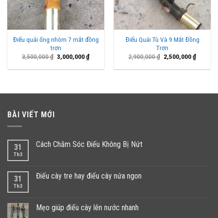
Điếu quái ống nhòm 7 mắt đồng
Điếu Quái Tù Và 9 Mắt Đồng
trơn
Trơn
Giá
Giá
Giá
Giá
3,500,000
₫
3,000,000
₫
2,900,000
₫
2,500,000
₫
gốc
hiện
gốc
hiện
là:
tại
là:
tại
3,500,000 ₫.
là:
2,900,000 ₫.
là:
3,000,000 ₫.
2,500,00
BÀI VIẾT MỚI
Cách Chăm Sóc Điếu Không Bị Nứt
31
Th3
Điếu cày tre hay điếu cày nứa ngon
31
Th3
Mẹo giúp điếu cày lên nước nhanh