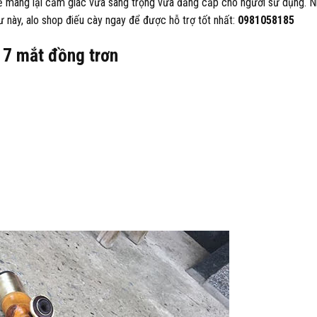
 tế mang lại cảm giác vừa sang trọng vừa đẳng cấp cho người sử dụng. 
ư này, alo shop điếu cày ngay để được hỗ trợ tốt nhất:
0981058185
 7 mắt đồng trơn