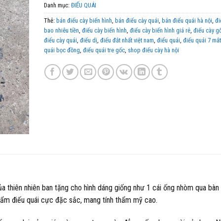
Danh mục:
ĐIẾU QUÁI
Thẻ:
bán điếu cày biến hình
,
bán điếu cày quái
,
bán điếu quái hà nội
,
đi
bao nhiêu tiền
,
điếu cày biến hình
,
điếu cày biến hình giá rẻ
,
điếu cày gố
điếu cày quái
,
điếu dị
,
điếu đắt nhất việt nam
,
điếu quái
,
điếu quái 7 mắt
quái bọc đồng
,
điếu quái tre gốc
,
shop điếu cày hà nội
a thiên nhiên ban tặng cho hình dáng giống như 1 cái ống nhòm qua bàn t
hẩm điếu quái cực đặc sắc, mang tính thẩm mỹ cao.