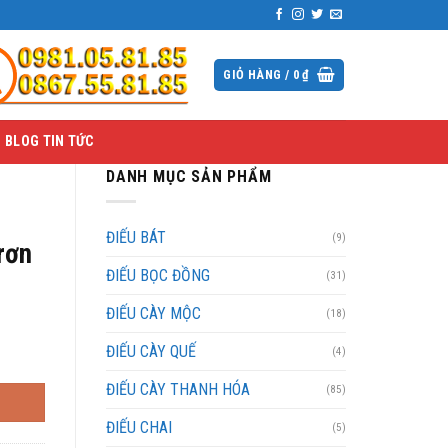
GIỎ HÀNG /
0
₫
BLOG TIN TỨC
DANH MỤC SẢN PHẨM
ĐIẾU BÁT
(9)
rơn
ĐIẾU BỌC ĐỒNG
(31)
ĐIẾU CÀY MỘC
(18)
ĐIẾU CÀY QUẾ
(4)
ĐIẾU CÀY THANH HÓA
(85)
ĐIẾU CHAI
(5)