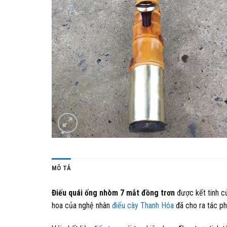
MÔ TẢ
Điếu quái ống nhòm 7 mắt đồng trơn
được kết tinh củ
hoa của nghệ nhân
điếu cày Thanh Hóa
đã cho ra tác p