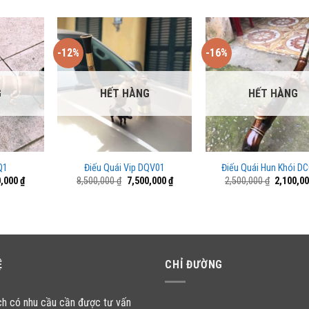
-12%
-16%
G
HẾT HÀNG
HẾT HÀNG
Q1
Điếu Quái Vip DQV01
Điếu Quái Hun Khói D
Giá
Giá
Giá
Giá
0,000
₫
8,500,000
₫
7,500,000
₫
2,500,000
₫
2,100,0
hiện
gốc
hiện
gốc
tại
là:
tại
là:
,000 ₫.
là:
8,500,000 ₫.
là:
2,500,00
5,500,000 ₫.
7,500,000 ₫.
Ệ
CHỈ ĐƯỜNG
ch có nhu cầu cần được tư vấn