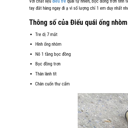
Với chất liệu
điếu tre
quái tự nhiên, bọc đồng trơn tinh
tay đăt hàng ngay đi ạ vì số lượng chỉ 1 em duy nhất nh
Thông số của Điếu quái ống nhòm
Tre dị 7 mắt
Hình ống nhòm
Nõ 1 tầng bọc đồng
Bọc đồng trơn
Thân lành tít
Chân cuốn thư cẩm