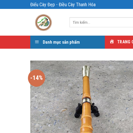
Bỏ
Điếu Cày Đẹp - Điều Cày Thanh Hóa
qua
nội
Tìm
dung
kiếm:
Danh mục sản phẩm
TRANG 
-14%