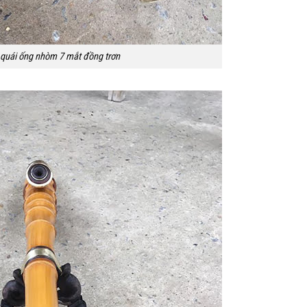
 quái ống nhòm 7 mắt đồng trơn