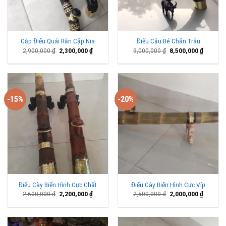
Cắp Điếu Quái Rắn Cặp Nia
Điếu Cậu Bé Chăn Trâu
Giá
Giá
Giá
Giá
2,900,000
₫
2,300,000
₫
9,000,000
₫
8,500,000
₫
gốc
hiện
gốc
hiện
là:
tại
là:
tại
2,900,000 ₫.
là:
9,000,000 ₫.
là:
2,300,000 ₫.
8,500,00
-15%
-20%
Điếu Cày Biến Hình Cực Chất
Điếu Cày Biến Hình Cực Víp
Giá
Giá
Giá
Giá
2,600,000
₫
2,200,000
₫
2,500,000
₫
2,000,000
₫
gốc
hiện
gốc
hiện
là:
tại
là:
tại
2,600,000 ₫.
là:
2,500,000 ₫.
là:
2,200,000 ₫.
2,000,00