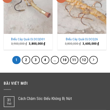
Điếu Cày Quái Dị DCQD01
Điếu Cày Quái Dị DCQ26
Giá
Giá
Giá
Giá
3,900,000
₫
3,800,000
₫
3,800,000
₫
3,600,000
₫
gốc
hiện
gốc
hiện
là:
tại
là:
tại
3,900,000 ₫.
là:
3,800,000 ₫.
là:
3,800,000 ₫.
3,600,00
1
2
3
4
…
10
11
12
BÀI VIẾT MỚI
Cách Chăm Sóc Điếu Không Bị Nứt
31
Th3