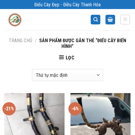
Bỏ
Điếu Cày Đẹp - Điều Cày Thanh Hóa
qua
nội
dung
TRANG CHỦ
/
SẢN PHẨM ĐƯỢC GẮN THẺ “ĐIẾU CÀY BIẾN
HÌNH”
LỌC
-21%
-6%