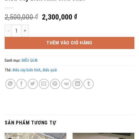
Giá
Giá
2,500,000
₫
2,300,000
₫
gốc
hiện
Điếu Cày Biến Hình Siêu Chất số lượng
là:
tại
2,500,000 ₫.
là:
THÊM VÀO GIỎ HÀNG
2,300,000 ₫.
Danh mục:
ĐIẾU QUÁI
Thẻ:
điếu cày biến hình
,
điếu quái
SẢN PHẨM TƯƠNG TỰ