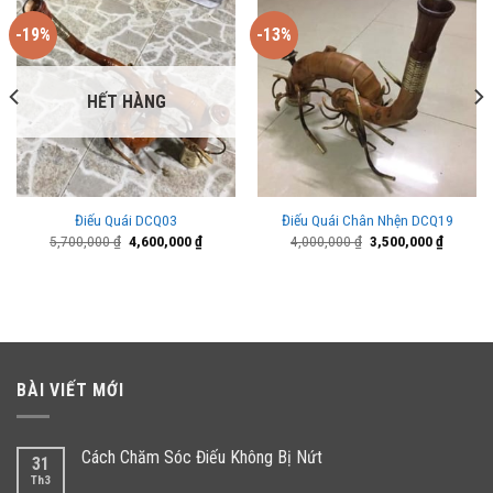
-19%
-13%
HẾT HÀNG
Điếu Quái DCQ03
Điếu Quái Chân Nhện DCQ19
Giá
Giá
Giá
Giá
5,700,000
₫
4,600,000
₫
4,000,000
₫
3,500,000
₫
gốc
hiện
gốc
hiện
là:
tại
là:
tại
5,700,000 ₫.
là:
4,000,000 ₫.
là:
000 ₫.
4,600,000 ₫.
3,500,00
BÀI VIẾT MỚI
Cách Chăm Sóc Điếu Không Bị Nứt
31
Th3