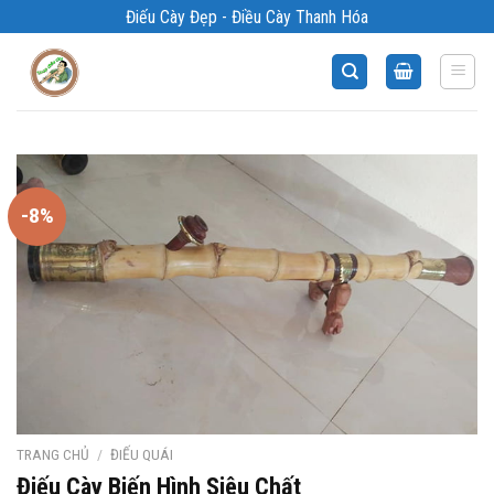
Bỏ
Điếu Cày Đẹp - Điều Cày Thanh Hóa
qua
nội
dung
-8%
TRANG CHỦ
/
ĐIẾU QUÁI
Điếu Cày Biến Hình Siêu Chất