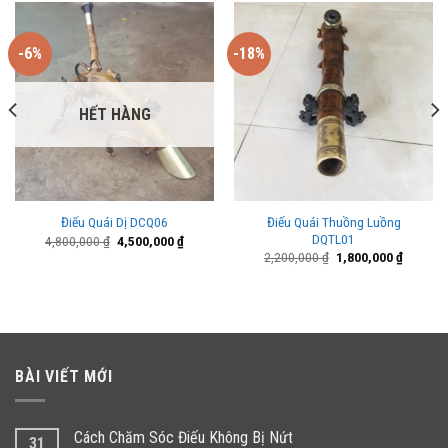
-6%
-18%
HẾT HÀNG
Điếu Quái Thuồng Luồng
Điếu Quái Dị DCQ06
DQTL01
Giá
Giá
4,800,000
₫
4,500,000
₫
gốc
hiện
Giá
Giá
2,200,000
₫
1,800,000
₫
là:
tại
gốc
hiện
4,800,000 ₫.
là:
là:
tại
000 ₫.
4,500,000 ₫.
2,200,000 ₫.
là:
1,800,00
BÀI VIẾT MỚI
Cách Chăm Sóc Điếu Không Bị Nứt
31