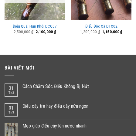
Điếu Quái Hun Khói DCQ07
Điếu Độc Xà DTX02
Giá
Giá
Giá
Giá
2,500,000
₫
2,100,000
₫
1,200,000
₫
1,150,000
₫
gốc
hiện
gốc
hiện
là:
tại
là:
tại
2,500,000 ₫.
là:
1,200,000 ₫.
là:
000 ₫.
2,100,000 ₫.
1,150,00
BÀI VIẾT MỚI
Cách Chăm Sóc Điếu Không Bị Nứt
31
Th3
Điếu cày tre hay điếu cày nứa ngon
31
Th3
Mẹo giúp điếu cày lên nước nhanh