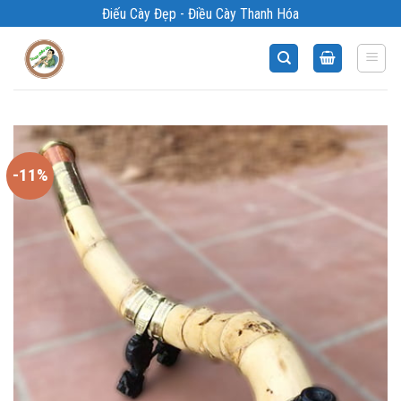
Bỏ
Điếu Cày Đẹp - Điều Cày Thanh Hóa
qua
nội
dung
-11%