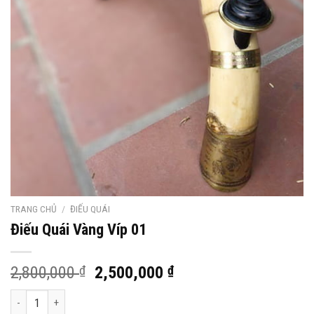
TRANG CHỦ
/
ĐIẾU QUÁI
Điếu Quái Vàng Víp 01
Giá
Giá
2,800,000
₫
2,500,000
₫
gốc
hiện
Điếu Quái Vàng Víp 01 số lượng
là:
tại