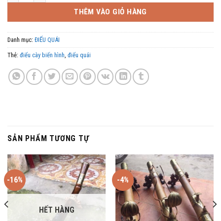
2,800,000 ₫.
là:
THÊM VÀO GIỎ HÀNG
2,500,000 ₫.
Danh mục:
ĐIẾU QUÁI
Thẻ:
điếu cày biến hình
,
điếu quái
SẢN PHẨM TƯƠNG TỰ
-16%
-4%
HẾT HÀNG