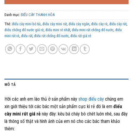
399,000 ₫.
Danh mục:
ĐIẾU CÀY THANH HÓA
Thẻ:
điếu cày mini bỏ túi
,
điếu cày mini rút
,
điếu cày ngắn
,
điếu cày rẻ
,
điếu cày rút
,
điếu chống đổ nước giá rẻ
,
điếu mini rẻ nhất
,
điếu mini rút chống đổ nước
,
điếu
mini rút rẻ
,
điếu rút
,
điếu rút chống đổ nước
,
điếu rút giá rẻ
MÔ TẢ
Hỡi các anh em lào thủ ở sản phẩm này
shop điếu cày
chúng em
xin giới thiệu tới các bác một sản phẩm cực kì rẻ đó là em
điếu
cày mini rút giá rẻ
này đây: kêu bá cháy bò chét luôn nhé, sau đây
là thông số thật và hình ảnh của em nó cho các bác tham khảo
thêm: