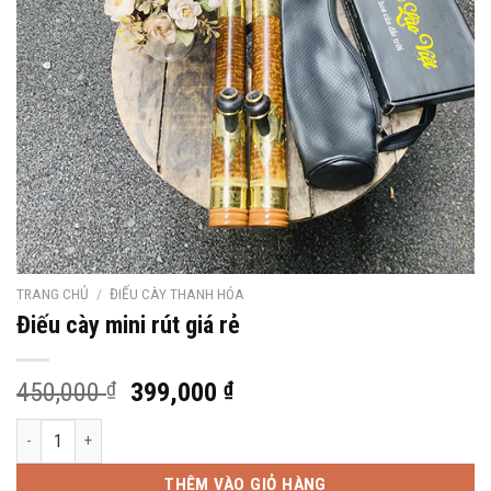
TRANG CHỦ
/
ĐIẾU CÀY THANH HÓA
Điếu cày mini rút giá rẻ
Giá
Giá
450,000
₫
399,000
₫
gốc
hiện
Điếu cày mini rút giá rẻ số lượng
là:
tại
450,000 ₫.
là:
THÊM VÀO GIỎ HÀNG