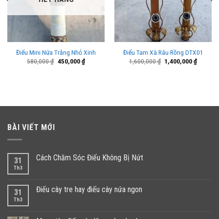
Điếu Mini Nứa Trắng Nhỏ Xinh
Điếu Tam Xà Râu Rồng DTX01
Giá
Giá
Giá
Giá
580,000
₫
450,000
₫
1,600,000
₫
1,400,000
₫
gốc
hiện
gốc
hiện
là:
tại
là:
tại
580,000 ₫.
là:
1,600,000 ₫.
là:
000 ₫.
450,000 ₫.
1,400,00
BÀI VIẾT MỚI
Cách Chăm Sóc Điếu Không Bị Nứt
31
Th3
Điếu cày tre hay điếu cày nứa ngon
31
Th3