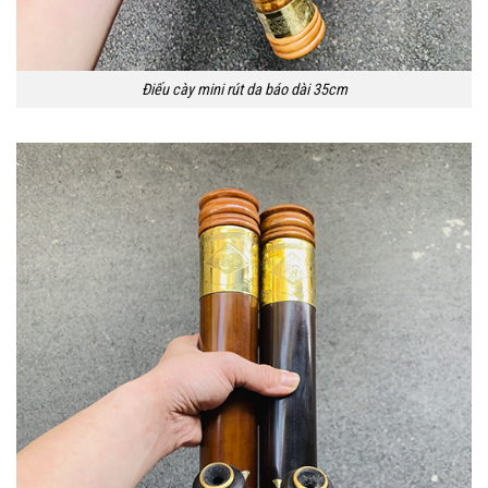
Điếu cày mini rút da báo dài 35cm