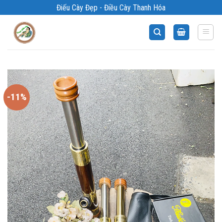
Bỏ
Điếu Cày Đẹp - Điều Cày Thanh Hóa
qua
nội
dung
-11%