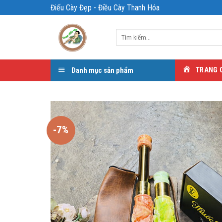
Bỏ
Điếu Cày Đẹp - Điều Cày Thanh Hóa
qua
nội
Tìm
dung
kiếm:
Danh mục sản phẩm
TRANG 
-7%