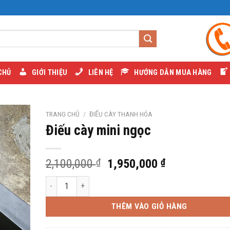
CHỦ
GIỚI THIỆU
LIÊN HỆ
HƯỚNG DẪN MUA HÀNG
TRANG CHỦ
/
ĐIẾU CÀY THANH HÓA
Điếu cày mini ngọc
Giá
Giá
2,100,000
₫
1,950,000
₫
gốc
hiện
Điếu cày mini ngọc số lượng
là:
tại
2,100,000 ₫.
là:
THÊM VÀO GIỎ HÀNG
1,950,000 ₫.