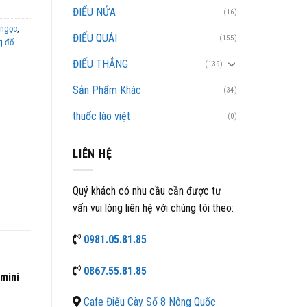
ĐIẾU NỨA
(16)
 ngọc
,
ĐIẾU QUÁI
(155)
g đổ
ĐIẾU THẲNG
(139)
Sản Phẩm Khác
(34)
thuốc lào việt
(0)
LIÊN HỆ
Quý khách có nhu cầu cần được tư
vấn vui lòng liên hệ với chúng tôi theo:
0981.05.81.85
0867.55.81.85
 mini
Cafe Điếu Cày Số 8 Nông Quốc