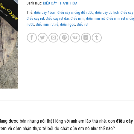
Danh mục:
ĐIẾU CÀY THANH HÓA
Thẻ:
điếu cày 45cm
,
điếu cày chống đổ nước
,
điếu cày du lịch
,
điếu cày
điếu cày rút
,
điếu cày rút dài
,
điếu mini
,
điếu mini rút
,
điếu mini rút chốn
nước
,
điếu mini rút rẻ
,
điếu ngọc
,
điếu rút
i đang được bán nhưng nói thật lòng với anh em lào thủ nhé: con
điếu cày
xem và cảm nhận thực tế bởi độ chất của em nó như thế nào?