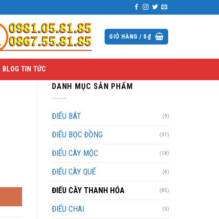
GIỎ HÀNG /
0
₫
BLOG TIN TỨC
DANH MỤC SẢN PHẨM
ĐIẾU BÁT
(9)
ĐIẾU BỌC ĐỒNG
(31)
ĐIẾU CÀY MỘC
(18)
ĐIẾU CÀY QUẾ
(4)
ĐIẾU CÀY THANH HÓA
(85)
ĐIẾU CHAI
(5)