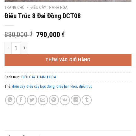
TRANG CHỦ
/
ĐIẾU CÀY THANH HÓA
Điếu Trúc 8 Đai Đồng DCT08
Giá
Giá
880,000
₫
790,000
₫
gốc
hiện
Điếu Trúc 8 Đai Đồng DCT08 số lượng
là:
tại
880,000 ₫.
là:
THÊM VÀO GIỎ HÀNG
790,000 ₫.
Danh mục:
ĐIẾU CÀY THANH HÓA
Thẻ:
điếu cày
,
điếu cày bọc đồng
,
điếu hun khói
,
điếu trúc