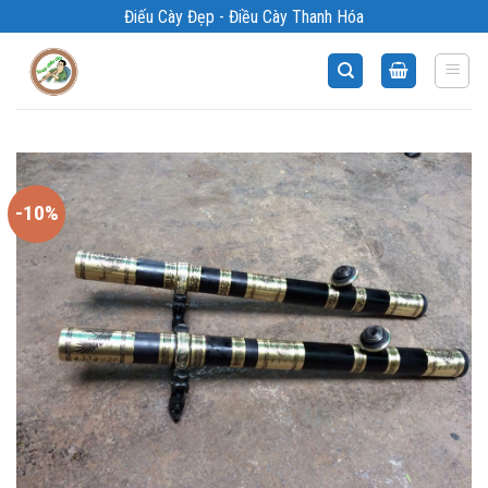
Bỏ
Điếu Cày Đẹp - Điều Cày Thanh Hóa
qua
nội
dung
-10%