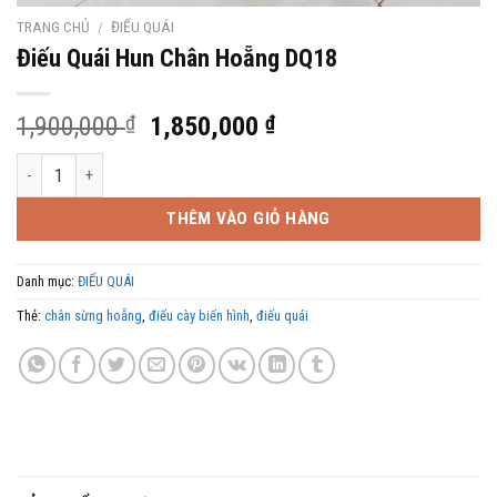
TRANG CHỦ
/
ĐIẾU QUÁI
Điếu Quái Hun Chân Hoẵng DQ18
Giá
Giá
1,900,000
₫
1,850,000
₫
gốc
hiện
Điếu Quái Hun Chân Hoẵng DQ18 số lượng
là:
tại
1,900,000 ₫.
là:
THÊM VÀO GIỎ HÀNG
1,850,000 ₫.
Danh mục:
ĐIẾU QUÁI
Thẻ:
chân sừng hoẵng
,
điếu cày biến hình
,
điếu quái