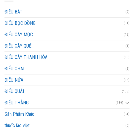
ĐIẾU BÁT
(9)
ĐIẾU BỌC ĐỒNG
(31)
ĐIẾU CÀY MỘC
(18)
ĐIẾU CÀY QUẾ
(4)
ĐIẾU CÀY THANH HÓA
(85)
ĐIẾU CHAI
(5)
ĐIẾU NỨA
(16)
ĐIẾU QUÁI
(155)
ĐIẾU THẲNG
(139)
Sản Phẩm Khác
(34)
thuốc lào việt
(0)