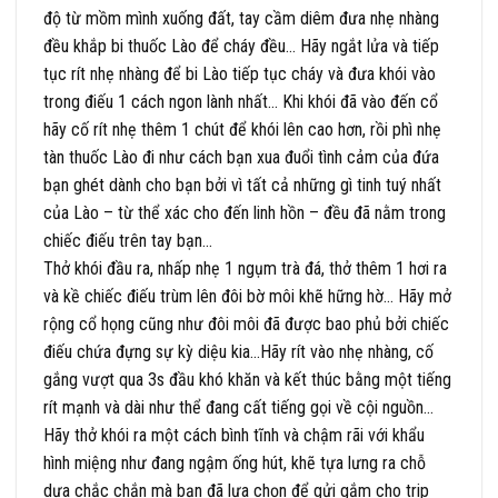
độ từ mồm mình xuống đất, tay cầm diêm đưa nhẹ nhàng
đều khắp bi thuốc Lào để cháy đều… Hãy ngắt lửa và tiếp
tục rít nhẹ nhàng để bi Lào tiếp tục cháy và đưa khói vào
trong điếu 1 cách ngon lành nhất… Khi khói đã vào đến cổ
hãy cố rít nhẹ thêm 1 chút để khói lên cao hơn, rồi phì nhẹ
tàn thuốc Lào đi như cách bạn xua đuổi tình cảm của đứa
bạn ghét dành cho bạn bởi vì tất cả những gì tinh tuý nhất
của Lào – từ thể xác cho đến linh hồn – đều đã nằm trong
chiếc điếu trên tay bạn…
Thở khói đầu ra, nhấp nhẹ 1 ngụm trà đá, thở thêm 1 hơi ra
và kề chiếc điếu trùm lên đôi bờ môi khẽ hững hờ… Hãy mở
rộng cổ họng cũng như đôi môi đã được bao phủ bởi chiếc
điếu chứa đựng sự kỳ diệu kia…Hãy rít vào nhẹ nhàng, cố
gắng vượt qua 3s đầu khó khăn và kết thúc bằng một tiếng
rít mạnh và dài như thể đang cất tiếng gọi về cội nguồn…
Hãy thở khói ra một cách bình tĩnh và chậm rãi với khẩu
hình miệng như đang ngậm ống hút, khẽ tựa lưng ra chỗ
dựa chắc chắn mà bạn đã lựa chọn để gửi gắm cho trip