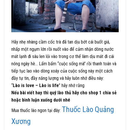
Hãy nhẹ nhàng cầm cốc trà đã tan dịu bớt cái buốt giá,
nhấp một ngụm lớn rồi nuốt vào để cảm nhận dòng nước
mát lạnh đi sâu len lỏi vào trong cơ thể làm dịu mát đi cái
nóng ngày hè… Lẩm bẩm “cuộc sống mà” rồi thanh toán và
tiếp tục lao vào dòng xoáy của cuộc sống này một cách
đầy tự tin, đầy năng lượng và hãy luôn nhớ điều này:
“
Lào is love – Lào is life
” hãy nhớ rằng
Nếu bài viết hay thì quý lào thủ hãy cho shop 1 chia sẻ
hoặc bình luận xuống dưới nhé
Thuốc Lào Quảng
Mua thuốc lào ngon tại đây:
Xương