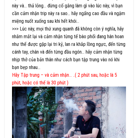
này và… thả lỏng… đừng cố gắng làm gì vào lúc này, vì bạn
cần cảm nhận trip này ra sao… hãy ngẩng cao đầu và ngậm
miệng nuốt xuống sau khi hết khói…
>>> Lúc này, mọi thứ xung quanh đã không còn ý nghĩa, hãy
nhắm mắt lại và cảm nhận từng tế bào phổi đang hân hoan
như thể được gặp lại tri kỷ, lan ra khắp lồng ngực, đến từng
cánh tay, chân và đến từng đầu ngón… hãy cảm nhận từng
nhịp thở của bản thân như cách bạn tập trung vào nó khi
bạn bẹp nhau…
Hãy Tập trung – và cảm nhận… ..( 2 phút sau, hoặc là 5
phút, hoặc có thể là 30 phút )