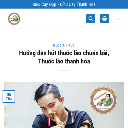
Bỏ
Điếu Cày Đẹp - Điều Cày Thanh Hóa
qua
nội
dung
BLOG TIN TỨC
Hướng dẫn hút thuốc lào chuẩn bài,
Thuốc lào thanh hóa
05
Th3