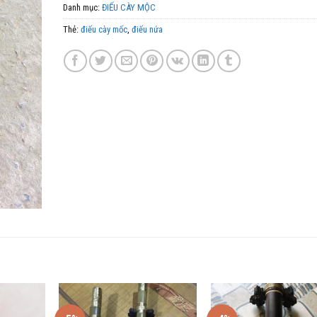
Danh mục:
ĐIẾU CÀY MỘC
Thẻ:
điếu cày mốc
,
điếu nứa