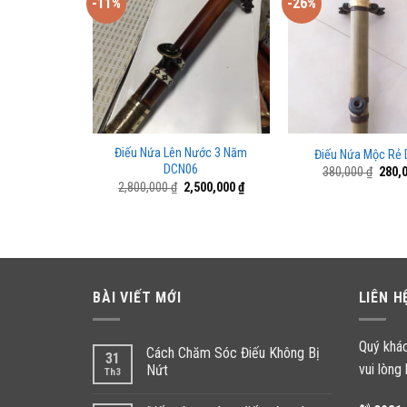
-11%
-26%
Điếu Nứa Lên Nước 3 Năm
Lửa DN06
Điếu Nứa Mộc Rẻ
DCN06
á
Giá
Giá
50,000
₫
380,000
₫
280,
ốc
hiện
gốc
Giá
Giá
2,800,000
₫
2,500,000
₫
tại
là:
gốc
hiện
0,000 ₫.
là:
380,0
là:
tại
650,000 ₫.
2,800,000 ₫.
là:
2,500,000 ₫.
BÀI VIẾT MỚI
LIÊN H
Quý khá
Cách Chăm Sóc Điếu Không Bị
31
vui lòng 
Nứt
Th3