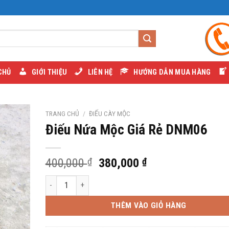
CHỦ
GIỚI THIỆU
LIÊN HỆ
HƯỚNG DẪN MUA HÀNG
TRANG CHỦ
/
ĐIẾU CÀY MỘC
Điếu Nứa Mộc Giá Rẻ DNM06
Giá
Giá
400,000
₫
380,000
₫
gốc
hiện
Điếu Nứa Mộc Giá Rẻ DNM06 số lượng
là:
tại
400,000 ₫.
là:
THÊM VÀO GIỎ HÀNG
380,000 ₫.