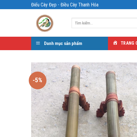
Bỏ
Điếu Cày Đẹp - Điều Cày Thanh Hóa
qua
nội
Tìm
dung
kiếm:
Danh mục sản phẩm
TRANG 
-5%