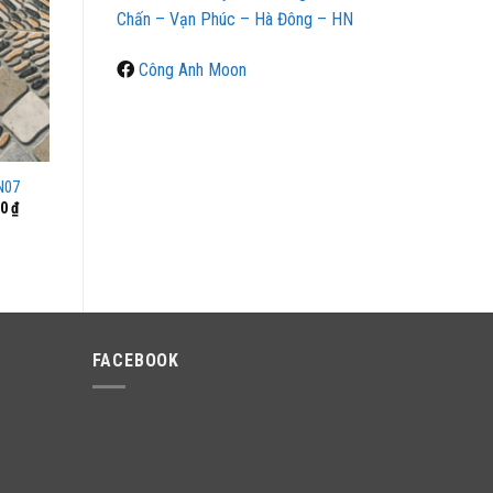
Chấn – Vạn Phúc – Hà Đông – HN
Công Anh Moon
N07
Giá
00
₫
hiện
tại
0 ₫.
là:
4,500,000 ₫.
FACEBOOK