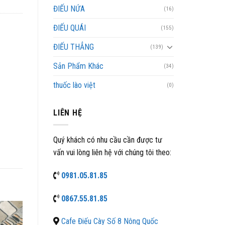
ĐIẾU NỨA
(16)
ĐIẾU QUÁI
(155)
ĐIẾU THẲNG
(139)
Sản Phẩm Khác
(34)
thuốc lào việt
(0)
LIÊN HỆ
Quý khách có nhu cầu cần được tư
vấn vui lòng liên hệ với chúng tôi theo:
0981.05.81.85
0867.55.81.85
Cafe Điếu Cày Số 8 Nông Quốc