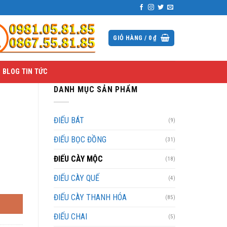
GIỎ HÀNG /
0
₫
BLOG TIN TỨC
DANH MỤC SẢN PHẨM
ĐIẾU BÁT
(9)
ĐIẾU BỌC ĐỒNG
(31)
ĐIẾU CÀY MỘC
(18)
ĐIẾU CÀY QUẾ
(4)
ĐIẾU CÀY THANH HÓA
(85)
ĐIẾU CHAI
(5)