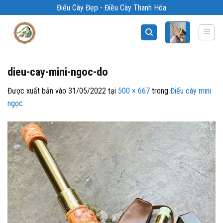
Bỏ
Điếu Cày Đẹp - Điều Cày Thanh Hóa
qua
nội
dung
dieu-cay-mini-ngoc-do
Được xuất bản vào
31/05/2022
tại
500 × 667
trong
Điếu cày mini
ngọc