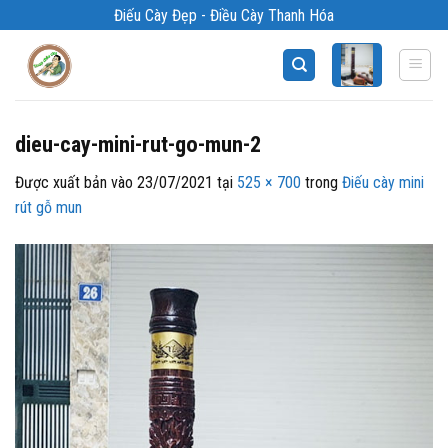
Bỏ
Điếu Cày Đẹp - Điều Cày Thanh Hóa
qua
nội
dung
dieu-cay-mini-rut-go-mun-2
Được xuất bản vào
23/07/2021
tại
525 × 700
trong
Điếu cày mini
rút gỗ mun