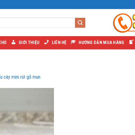
CHỦ
GIỚI THIỆU
LIÊN HỆ
HƯỚNG DẪN MUA HÀNG
ếu cày mini rút gỗ mun