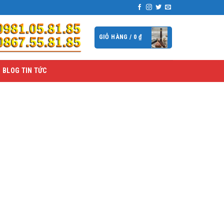
GIỎ HÀNG /
0
₫
BLOG TIN TỨC