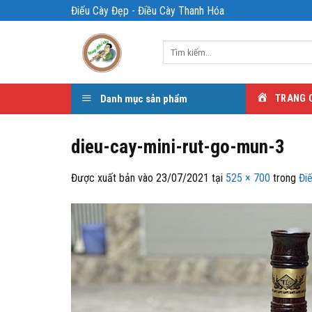
Bỏ
Điếu Cày Đẹp - Điều Cày Thanh Hóa
qua
nội
Tìm
dung
kiếm:
Danh mục sản phẩm
TRANG 
dieu-cay-mini-rut-go-mun-3
Được xuất bản vào
23/07/2021
tại
525 × 700
trong
Đi