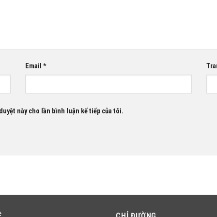
Email
*
Tra
duyệt này cho lần bình luận kế tiếp của tôi.
Ệ
CHỈ ĐƯỜNG