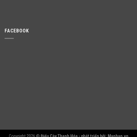
FACEBOOK
Copyright 2026 ©
Điếu Cày Thanh Hóa - phát triển bởi:
Manhan.vn