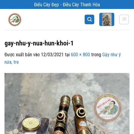
Bỏ
Điếu Cày Đẹp - Điều Cày Thanh Hóa
qua
nội
dung
gay-nhu-y-nua-hun-khoi-1
Được xuất bản vào
12/03/2021
tại
600 × 800
trong
Gậy như ý
nứa, tre