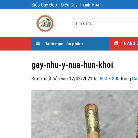
Bỏ
Điếu Cày Đẹp - Điều Cày Thanh Hóa
qua
nội
Tìm
dung
kiếm:
Danh mục sản phẩm
TRANG 
gay-nhu-y-nua-hun-khoi
Được xuất bản vào
12/03/2021
tại
600 × 800
trong
Gậy