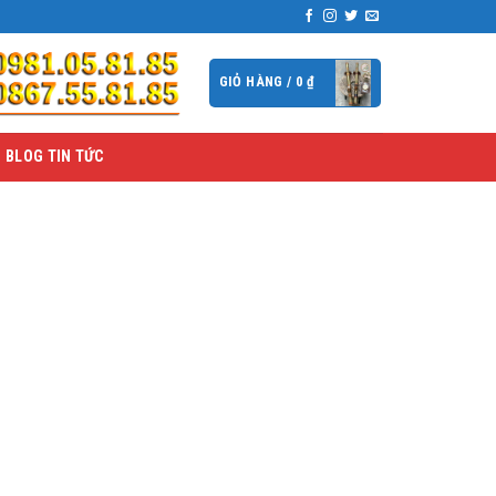
GIỎ HÀNG /
0
₫
BLOG TIN TỨC