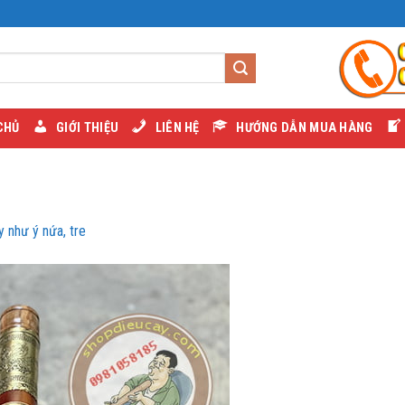
CHỦ
GIỚI THIỆU
LIÊN HỆ
HƯỚNG DẪN MUA HÀNG
 như ý nứa, tre