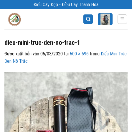
Bỏ
Điếu Cày Đẹp - Điều Cày Thanh Hóa
qua
nội
dung
dieu-mini-truc-den-no-trac-1
Được xuất bản vào
06/03/2020
tại
600 × 696
trong
Điếu Mini Trúc
Đen Nõ Trắc