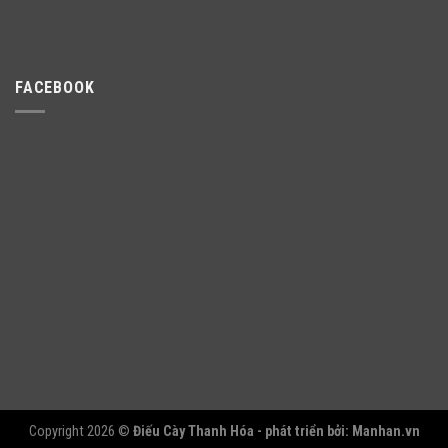
FACEBOOK
Copyright 2026 ©
Điếu Cày Thanh Hóa - phát triển bởi:
Manhan.vn