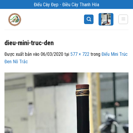
Bỏ
Điếu Cày Đẹp - Điều Cày Thanh Hóa
qua
nội
dung
dieu-mini-truc-den
Được xuất bản vào
06/03/2020
tại
577 × 722
trong
Điếu Mini Trúc
Đen Nõ Trắc