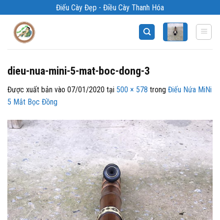
Bỏ
Điếu Cày Đẹp - Điều Cày Thanh Hóa
qua
nội
dung
dieu-nua-mini-5-mat-boc-dong-3
Được xuất bản vào
07/01/2020
tại
500 × 578
trong
Điếu Nứa MiNi
5 Mắt Bọc Đồng