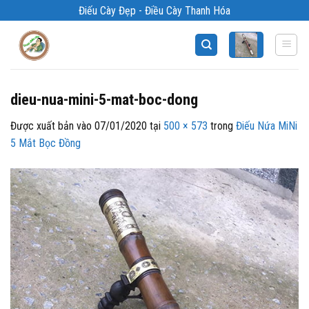
Bỏ
Điếu Cày Đẹp - Điều Cày Thanh Hóa
qua
nội
dung
dieu-nua-mini-5-mat-boc-dong
Được xuất bản vào
07/01/2020
tại
500 × 573
trong
Điếu Nứa MiNi
5 Mắt Bọc Đồng