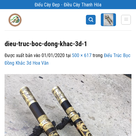
Bỏ
Điếu Cày Đẹp - Điều Cày Thanh Hóa
qua
nội
dung
dieu-truc-boc-dong-khac-3d-1
Được xuất bản vào
01/01/2020
tại
500 × 617
trong
Điếu Trúc Bọc
Đồng Khắc 3d Hoa Văn