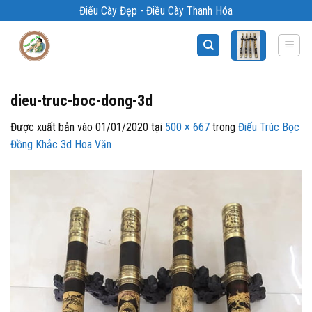
Bỏ
Điếu Cày Đẹp - Điều Cày Thanh Hóa
qua
nội
dung
dieu-truc-boc-dong-3d
Được xuất bản vào
01/01/2020
tại
500 × 667
trong
Điếu Trúc Bọc
Đồng Khắc 3d Hoa Văn