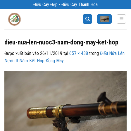
Bỏ
Điếu Cày Đẹp - Điều Cày Thanh Hóa
qua
nội
dung
dieu-nua-len-nuoc3-nam-dong-may-ket-hop
Được xuất bản vào
26/11/2019
tại
657 × 438
trong
Điếu Nứa Lên
Nước 3 Năm Kết Hợp Đồng Mây