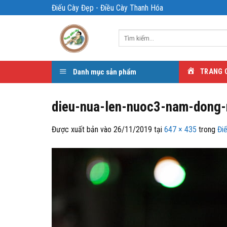
Bỏ
Điếu Cày Đẹp - Điều Cày Thanh Hóa
qua
nội
Tìm
dung
kiếm:
Danh mục sản phẩm
TRANG 
dieu-nua-len-nuoc3-nam-dong-
Được xuất bản vào
26/11/2019
tại
647 × 435
trong
Đi