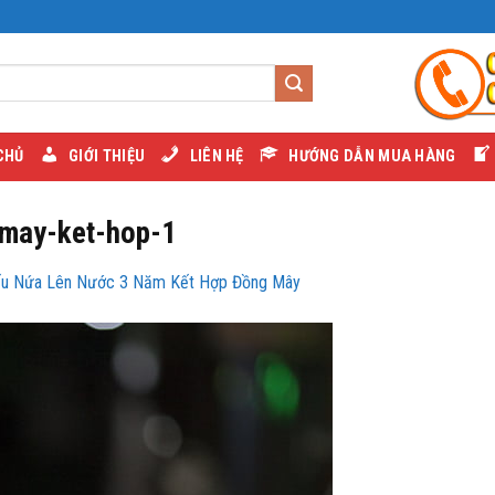
CHỦ
GIỚI THIỆU
LIÊN HỆ
HƯỚNG DẪN MUA HÀNG
may-ket-hop-1
ếu Nứa Lên Nước 3 Năm Kết Hợp Đồng Mây