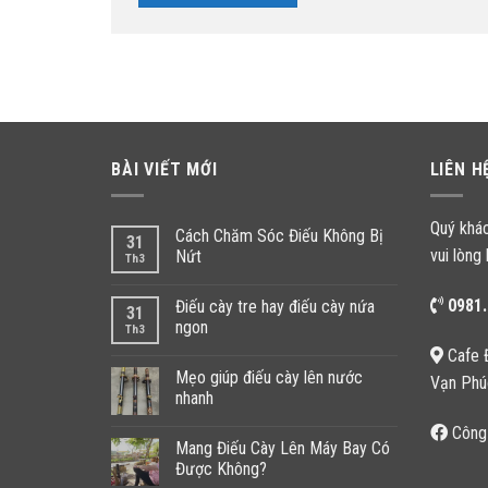
BÀI VIẾT MỚI
LIÊN H
Quý khá
Cách Chăm Sóc Điếu Không Bị
31
vui lòng 
Nứt
Th3
0981.
Điếu cày tre hay điếu cày nứa
31
ngon
Th3
Cafe 
Mẹo giúp điếu cày lên nước
Vạn Phú
nhanh
Công
Mang Điếu Cày Lên Máy Bay Có
Được Không?