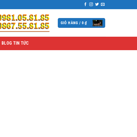
GIỎ HÀNG /
0
₫
BLOG TIN TỨC