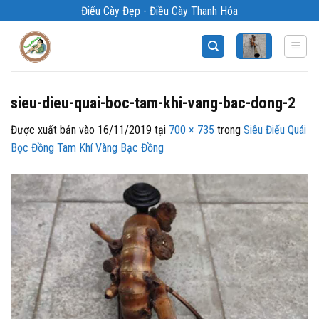
Bỏ
Điếu Cày Đẹp - Điều Cày Thanh Hóa
qua
nội
dung
sieu-dieu-quai-boc-tam-khi-vang-bac-dong-2
Được xuất bản vào
16/11/2019
tại
700 × 735
trong
Siêu Điếu Quái
Bọc Đồng Tam Khí Vàng Bạc Đồng