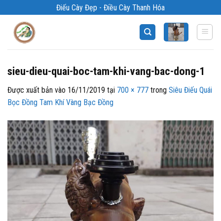
Bỏ
Điếu Cày Đẹp - Điều Cày Thanh Hóa
qua
nội
dung
sieu-dieu-quai-boc-tam-khi-vang-bac-dong-1
Được xuất bản vào
16/11/2019
tại
700 × 777
trong
Siêu Điếu Quái
Bọc Đồng Tam Khí Vàng Bạc Đồng