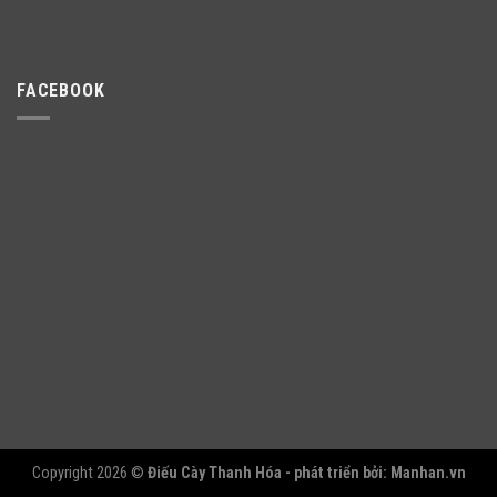
FACEBOOK
Copyright 2026 ©
Điếu Cày Thanh Hóa - phát triển bởi:
Manhan.vn