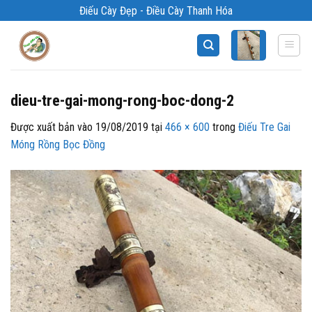
Bỏ
Điếu Cày Đẹp - Điều Cày Thanh Hóa
qua
nội
dung
dieu-tre-gai-mong-rong-boc-dong-2
Được xuất bản vào
19/08/2019
tại
466 × 600
trong
Điếu Tre Gai
Móng Rồng Bọc Đồng