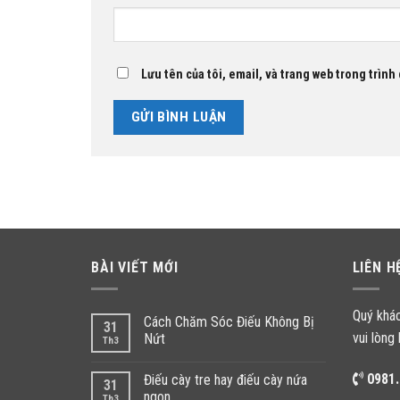
Lưu tên của tôi, email, và trang web trong trình 
BÀI VIẾT MỚI
LIÊN H
Quý khá
Cách Chăm Sóc Điếu Không Bị
31
vui lòng 
Nứt
Th3
0981.
Điếu cày tre hay điếu cày nứa
31
ngon
Th3