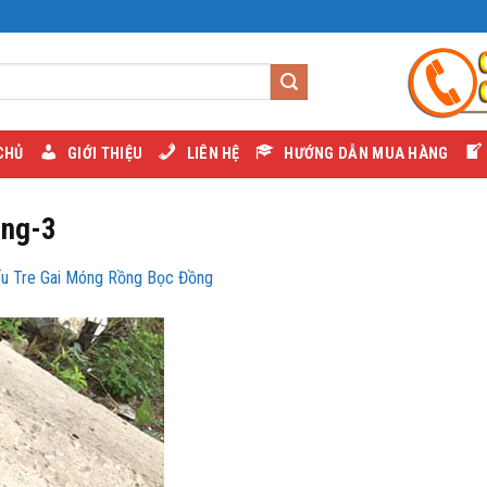
CHỦ
GIỚI THIỆU
LIÊN HỆ
HƯỚNG DẪN MUA HÀNG
ong-3
ếu Tre Gai Móng Rồng Bọc Đồng