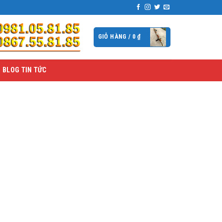
GIỎ HÀNG /
0
₫
BLOG TIN TỨC