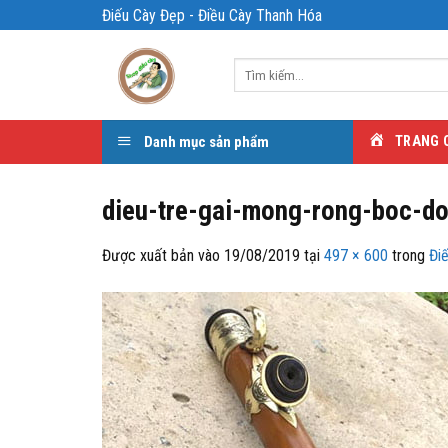
Bỏ
Điếu Cày Đẹp - Điều Cày Thanh Hóa
qua
nội
Tìm
dung
kiếm:
Danh mục sản phẩm
TRANG 
dieu-tre-gai-mong-rong-boc-d
Được xuất bản vào
19/08/2019
tại
497 × 600
trong
Đi