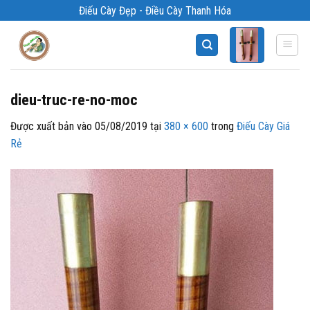
Bỏ
Điếu Cày Đẹp - Điều Cày Thanh Hóa
qua
nội
dung
dieu-truc-re-no-moc
Được xuất bản vào
05/08/2019
tại
380 × 600
trong
Điếu Cày Giá
Rẻ