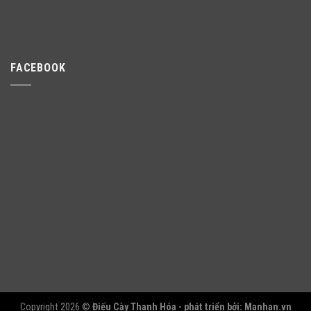
FACEBOOK
Copyright 2026 ©
Điếu Cày Thanh Hóa - phát triển bởi:
Manhan.vn