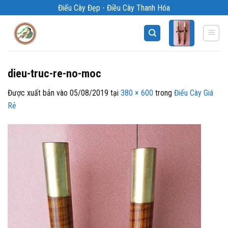
Bỏ
Điếu Cày Đẹp - Điều Cày Thanh Hóa
qua
nội
dung
dieu-truc-re-no-moc
Được xuất bản vào
05/08/2019
tại
380 × 600
trong
Điếu Cày Giá
Rẻ