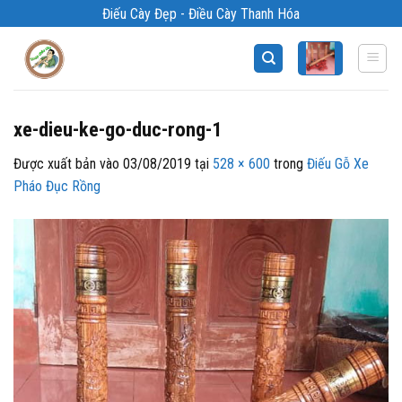
Bỏ
Điếu Cày Đẹp - Điều Cày Thanh Hóa
qua
nội
dung
xe-dieu-ke-go-duc-rong-1
Được xuất bản vào
03/08/2019
tại
528 × 600
trong
Điếu Gỗ Xe
Pháo Đục Rồng