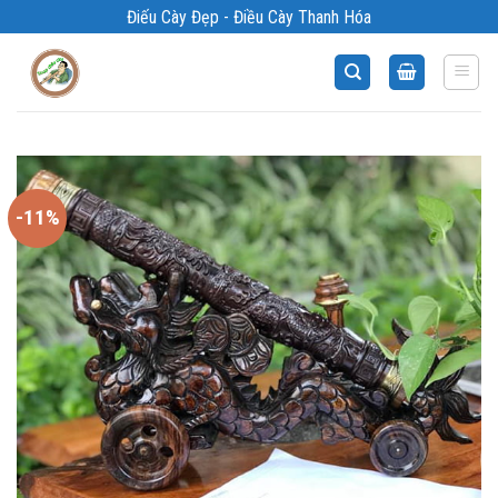
Bỏ
Điếu Cày Đẹp - Điều Cày Thanh Hóa
qua
nội
dung
-11%