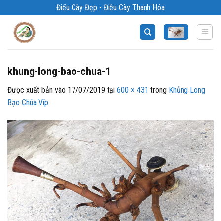
Bỏ
Điếu Cày Đẹp - Điều Cày Thanh Hóa
qua
nội
dung
khung-long-bao-chua-1
Được xuất bản vào
17/07/2019
tại
600 × 431
trong
Khủng Long
Bạo Chúa Víp